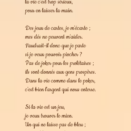
la vie c'est trop sérieux,
pour en laisser la main.
Des jeux de cartes, je m'écarte ;
mes dés ne peuvent m'aider.
Faudrait-il donc que je parte
si je veux pouvoir piocher ?
Pas de joker pour les prolétaires ;
ils sont donnés aux gens prospères.
Dans la vie comme dans le poker,
c'est bien l'argent qui nous enterre.
Si la vie est un jeu,
je veux trouver le mien.
Un qui ne laisse pas de bleu ;