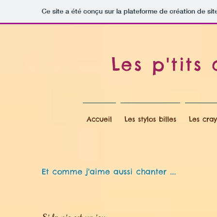
Ce site a été conçu sur la plateforme de création de sit
Les p'tits
Accueil
Les stylos billes
Les cra
Et comme j'aime aussi chanter ....