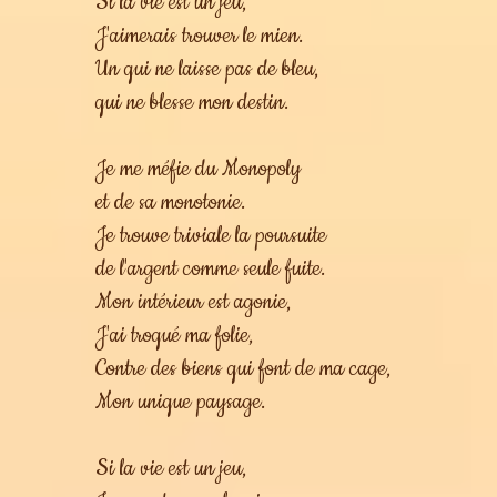
Si la vie est un jeu,
J'aimerais trouver le mien.
Un qui ne laisse pas de bleu,
qui ne blesse mon destin.
Je me méfie du Monopoly
et de sa monotonie.
Je trouve triviale la poursuite
de l'argent comme seule fuite.
Mon intérieur est agonie,
J'ai troqué ma folie,
Contre des biens qui font de ma cage,
Mon unique paysage.
Si la vie est un jeu,