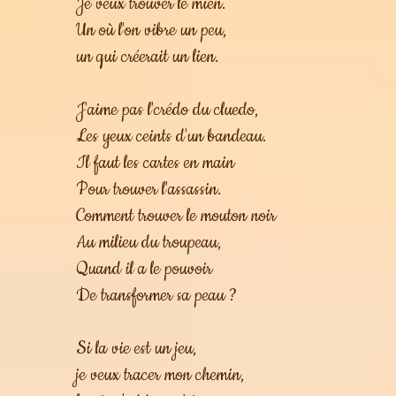
Je veux trouver le mien.
Un où l'on vibre un peu,
un qui créerait un lien.
J'aime pas l'crédo du cluedo,
Les yeux ceints d'un bandeau.
Il faut les cartes en main
Pour trouver l'assassin.
Comment trouver le mouton noir
Au milieu du troupeau,
Quand il a le pouvoir
De transformer sa peau ?
Si la vie est un jeu,
je veux tracer mon chemin,