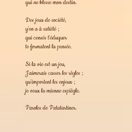
qui ne blesse mon destin.
Des jeux de société,
y'en a à satiété ;
qui censés t'éduquer
te formatent la pensée.
Si la vie est un jeu,
J'aimerais casser les règles ;
qu'importent les enjeux ;
je veux la mienne espiègle.
Paroles de Patatartiner.